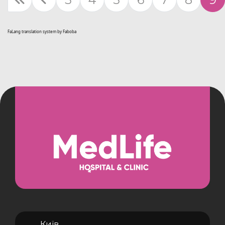
FaLang translation system by Faboba
Київ,