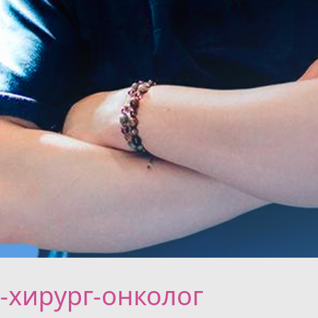
-хирург-онколог