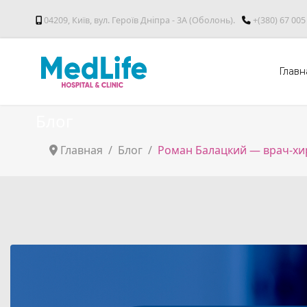
04209, Київ, вул. Героїв Дніпра - 3А (Оболонь).
+(380) 67 005
Главн
Блог
Главная
Блог
Роман Балацкий — врач-хи