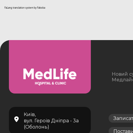
FaLang translation system by Faboba
Новий с
Медлайф 
Київ,
Записа
вул. Героїв Дніпра - 3а
(Оболонь)
Постав