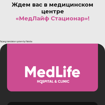
Ждем вас в медицинском
центре
«МедЛайф Стационар»!
FaLang translation system by Faboba