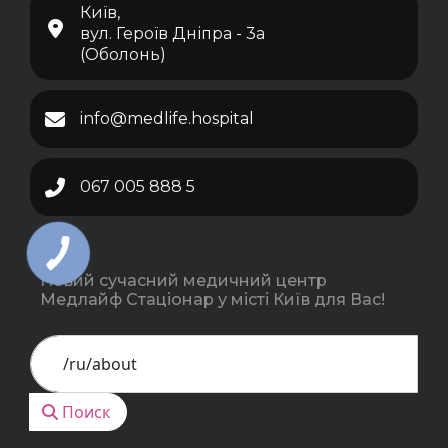
Київ,
вул. Героїв Дніпра - 3а
(Оболонь)
info@medlife.hospital
067 005 888 5
Новий сучасний медичний центр
Медлайф Стаціонар у місті Київ для Вас!
Поиск
Поиск