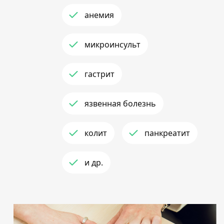
анемия
микроинсульт
гастрит
язвенная болезнь
колит
панкреатит
и др.