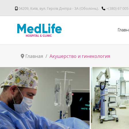
04209, Київ, вул. Героїв Дніпра - 3А (Оболонь).
+(380) 67 005
Главн
Главная
Акушерство и гинекология