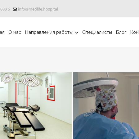
 888 5
info@medlife.hospital
ая
О нас
Направления работы
Специалисты
Блог
Кон