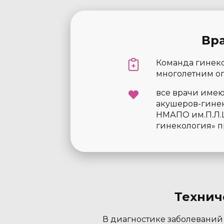
Вр
Команда гинеко
многолетним о
все врачи имею
акушеров-гинек
НМАПО им.П.Л.
гинекология» п
Технич
В диагностике заболеваний