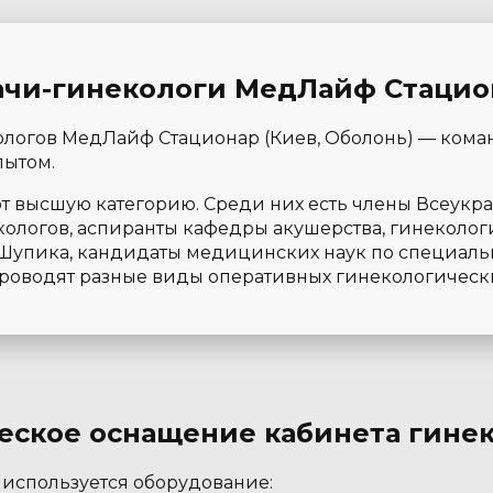
ачи-гинекологи МедЛайф Стацио
логов МедЛайф Стационар (Киев, Оболонь) — кома
пытом.
т высшую категорию. Среди них есть члены Всеукр
ологов, аспиранты кафедры акушерства, гинеколо
Шупика, кандидаты медицинских наук по специаль
роводят разные виды оперативных гинекологическ
еское оснащение кабинета гине
 используется оборудование: