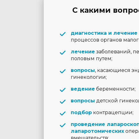
С какими вопро
диагностика и лечение
процессов органов малого
лечение
заболеваний, п
половым путем;
вопросы
, касающиеся э
гинекологии;
ведение
беременности;
вопросы
детской гинеко
подбор
контрацепции;
проведение лапароскоп
лапаротомических
опер
вмешательств;