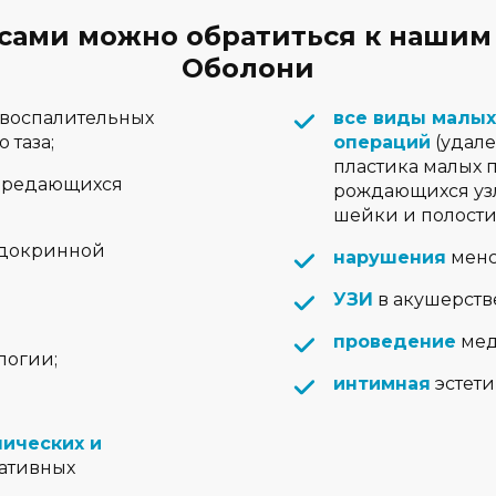
сами можно обратиться к нашим
Оболони
воспалительных
все виды малых
 таза;
операций
(удале
пластика малых 
ередающихся
рождающихся узл
шейки и полости 
ндокринной
нарушения
менс
УЗИ
в акушерств
проведение
мед
логии;
интимная
эстети
ических и
ативных