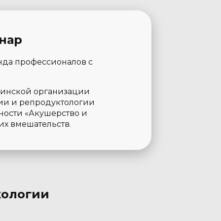
нар
нда профессионалов с
аинской организации
гии и репродуктологии
ности «Акушерство и
их вмешательств.
кологии