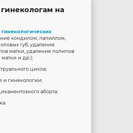
 гинекологам на
 гинекологических
ние кондилом, папиллом,
половых губ, удаление
ов матки, удаление полипов
матки и др.);
труального цикла;
е и гинекологии;
икаментозного аборта;
ка.