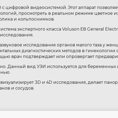
 с цифровой видеосистемой. Этот аппарат позволяе
тологий, просмотреть в реальном режиме цветное 
олика и кольпоснимков.
стема экспертного класса Voluson E8 General Elect
 исследования.
развуковое исследование органов малого таза у жен
нтальных диагностических методов в гинекологии 
щью врач подтверждает или опровергает предвари
но. Данный вид УЗИ используется для беременных
знью.
 визуализирует 3D и 4D исследования, делает пано
нов и сосудов.