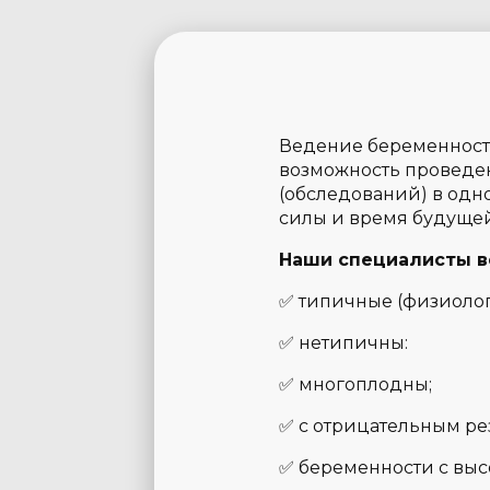
Ведение беременности
возможность проведе
(обследований) в одно
силы и время будуще
Наши специалисты в
✅ типичные (физиолог
✅ нетипичны:
✅ многоплодны;
✅ с отрицательным ре
✅ беременности с выс