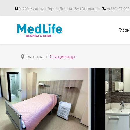
04209, Київ, вул. Героїв Дніпра - 3А (Оболонь).
+(380) 67 005
Главн
Главная
Стационар