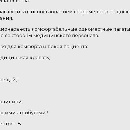
шательства.
агностика с использованием современного эндоск
ания.
ционара есть комфортабельные одноместные палаты,
я со стороны медицинского персонала.
мая для комфорта и покоя пациента:
дицинская кровать;
 вещей;
 клиники;
ающими атрибутами?
нтре - 8.