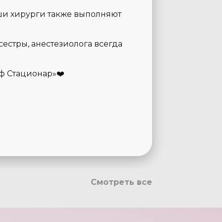
ши хирурги также выполняют
естры, анестезиолога всегда
ф Стационар»❤️
Смотреть все