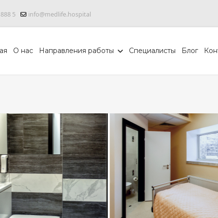
 888 5
info@medlife.hospital
ая
О нас
Направления работы
Специалисты
Блог
Кон