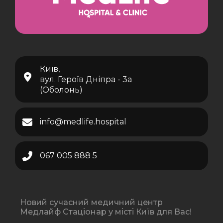
Київ,
вул. Героїв Дніпра - 3а
(Оболонь)
info@medlife.hospital
067 005 888 5
Новий сучасний медичний центр
Медлайф Стаціонар у місті Київ для Вас!