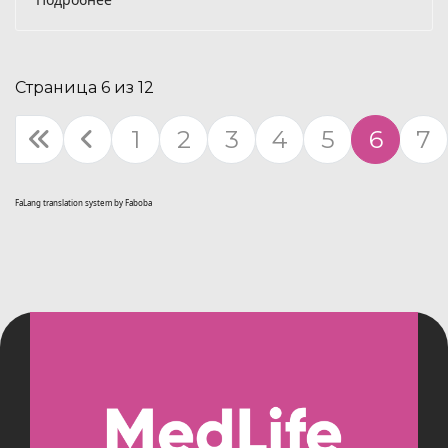
Страница 6 из 12
1
2
3
4
5
6
7
FaLang translation system by Faboba