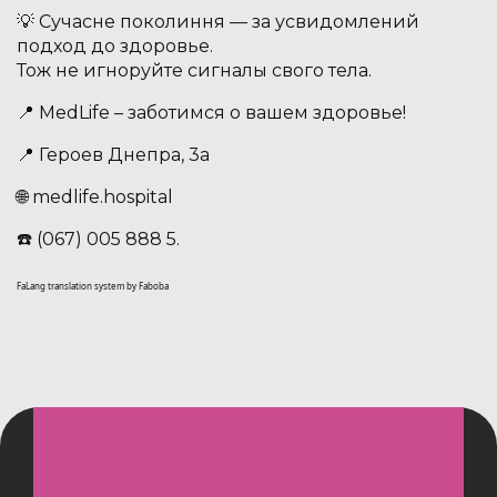
💡 Сучасне поколиння — за усвидомлений
подход до здоровье.
Тож не игноруйте сигналы свого тела.
📍 MedLife – заботимся о вашем здоровье!
📍 Героев Днепра, 3а
🌐 medlife.hospital
☎️ (067) 005 888 5.
FaLang translation system by Faboba