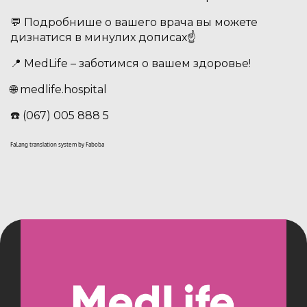
💬 Подробнише о вашего врача вы можете
дизнатися в минулих дописах☝️
📍 MedLife – заботимся о вашем здоровье!
🌐 medlife.hospital
☎️ (067) 005 888 5
FaLang translation system by Faboba