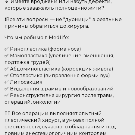
🔹 Имеете вроджени или набуть дефекти,
которые заважають полноценно жити?
❗️Все эти вопросы — не "дурници", а реальные
причины обратиться до хирурга.
Что мы робимо в MedLife:
✅ Ринопластика (форма носа)
✅ Мамопластика (увеличение, зменшення,
подтяжка грудей)
✅ Абдоминопластика (коррекция живота)
✅ Отопластика (виправлення форми вух)
✅ Липосакция
✅ Видалення шрамив и новообразований
✅ Реконструктивна хирургия после травм,
операций, онкологии
👨‍⚕️ Все операции выполняет опытный
пластический хирург, в умовах полной
стерильности, сучасного обладнання и под
повним анестезиологичним контролем.