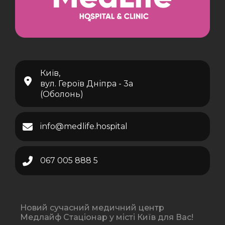
Київ,
вул. Героїв Дніпра - 3а
(Оболонь)
info@medlife.hospital
067 005 888 5
Новий сучасний медичний центр
Медлайф Стаціонар у місті Київ для Вас!