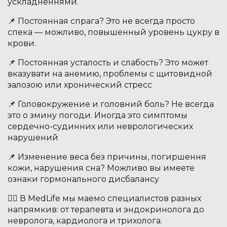
ускладненнями.
📌 Постоянная спрага? Это не всегда просто
спека — можливо, повышенный уровень цукру в
крови.
📌 Постоянная усталость и слабость? Это может
вказувати на анемию, проблемы с щитовидной
залозою или хронический стресс
📌 Головокружение и головний боль? Не всегда
это о змину погоди. Иногда это симптомы
сердечно-судинних или неврологических
нарушений
📌 Изменение веса без причины, погиршення
кожи, нарушения сна? Можливо вы имеете
ознаки гормонального дисбалансу
👩‍⚕️ В MedLife мы маемо специалистов разных
напрямкив: от терапевта и эндокринолога до
невролога, кардиолога и трихолога.