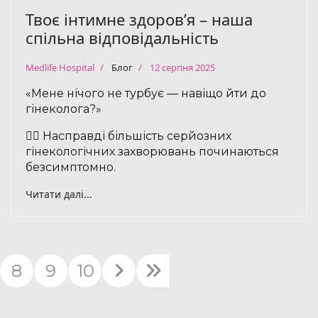
Твоє інтимне здоровʼя – наша
спільна відповідальність
Medlife Hospital
Блог
12 серпня 2025
«Мене нічого не турбує — навіщо йти до
гінеколога?»
🙋‍♀️ Насправді більшість серйозних
гінекологічних захворювань починаються
безсимптомно.
Читати далі...
8
9
10