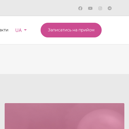
Оберіть свою мову
UA
акти
Записатись на прийом