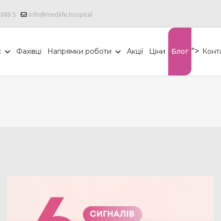
 888 5
info@medlife.hospital
">
с
Фахівці
Напрямки роботи
Акції
Ціни
Блог
Конт