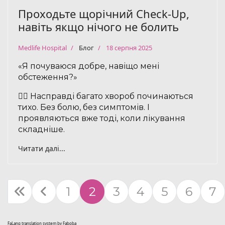
Проходьте щорічний Check-Up,
навіть якщо нічого не болить
Medlife Hospital
Блог
18 серпня 2025
«Я почуваюся добре, навіщо мені
обстеження?»
🙋‍♂️ Насправді багато хвороб починаються
тихо. Без болю, без симптомів. І
проявляються вже тоді, коли лікування
складніше.
Читати далі...
1
2
3
4
5
6
7
FaLang translation system by Faboba