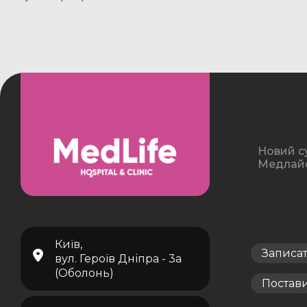
Новий с
Медлайф 
Київ,
Записа
вул. Героїв Дніпра - 3а
(Оболонь)
Постав