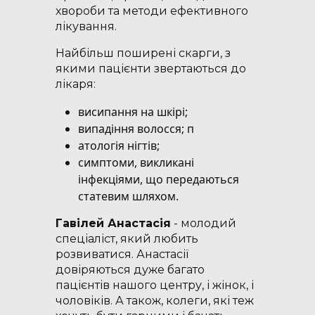
хвороби та методи ефективного
лікування.
Найбільш поширені скарги, з
якими пацієнти звертаються до
лікаря:
висипання на шкірі;
випадіння волосся; п
атологія нігтів;
симптоми, викликані
інфекціями, що передаються
статевим шляхом.
Гавілей Анастасія
- молодий
спеціаліст, який любить
розвиватися. Анастасії
довіряються дуже багато
пацієнтів нашого центру, і жінок, і
чоловіків. А також, колеги, які теж