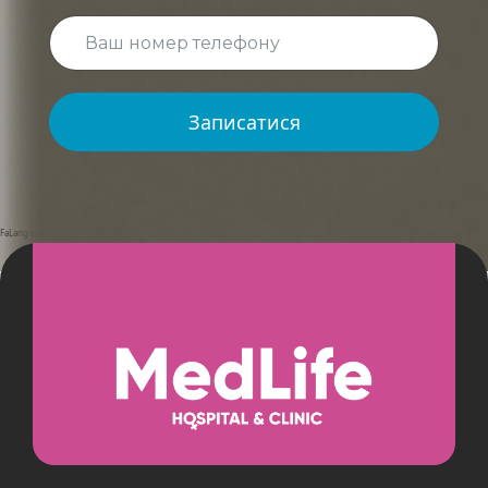
Записатися
FaLang translation system by Faboba