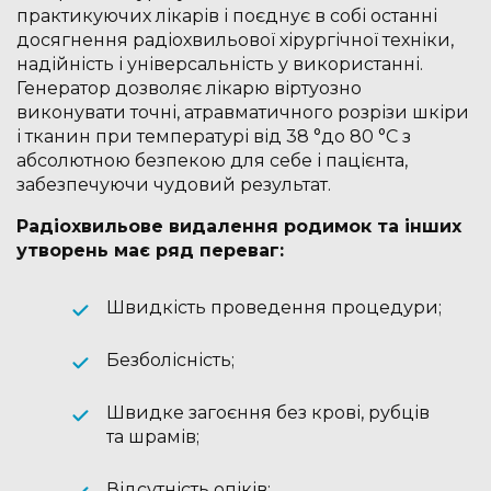
практикуючих лікарів і поєднує в собі останні
досягнення радіохвильової хірургічної техніки,
надійність і універсальність у використанні.
Генератор дозволяє лікарю віртуозно
виконувати точні, атравматичного розрізи шкіри
і тканин при температурі від 38 °до 80 °С з
абсолютною безпекою для себе і пацієнта,
забезпечуючи чудовий результат.
Радіохвильове видалення родимок та інших
утворень має ряд переваг:
Швидкість проведення процедури;
Безболісність;
Швидке загоєння без крові, рубців
та шрамів;
Відсутність опіків;