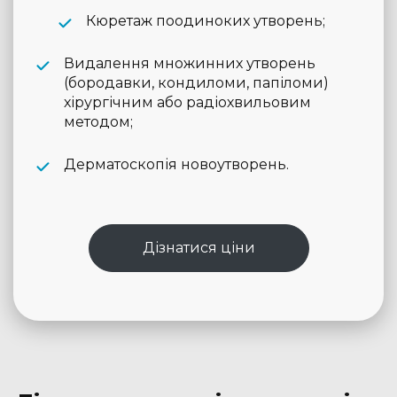
Кюретаж поодиноких утворень;
Видалення множинних утворень
(бородавки, кондиломи, папіломи)
хірургічним або радіохвильовим
методом;
Дерматоскопія новоутворень.
Дізнатися ціни