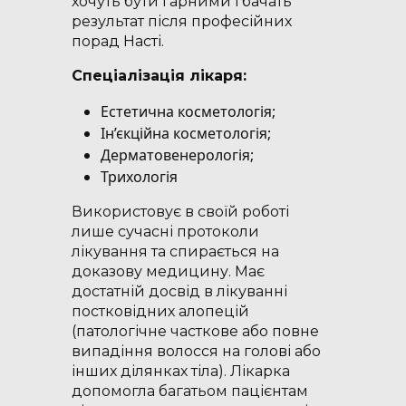
хочуть бути гарними і бачать
результат після професійних
порад Насті.
Спеціалізація лікаря:
Естетична косметологія;
Ін’єкційна косметологія;
Дерматовенерологія;
Трихологія
Використовує в своїй роботі
лише сучасні протоколи
лікування та спирається на
доказову медицину. Має
достатній досвід в лікуванні
постковідних алопецій
(патологічне часткове або повне
випадіння волосся на голові або
інших ділянках тіла). Лікарка
допомогла багатьом пацієнтам