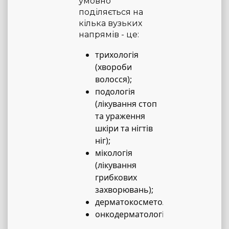
умовно
поділяється на
кілька вузьких
напрямів - це:
трихологія
(хвороби
волосся);
подологія
(лікування стоп
та ураження
шкіри та нігтів
ніг);
мікологія
(лікування
грибкових
захворювань);
дерматокосметологія;
онкодерматологія.