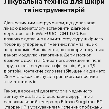
Лікувальна техніка для шкіри
та інструментарій
Діагностичним інструментом, що допомагає
лікарю дерматологу встановити діагноз є
дерматоскоп KaWe EUROLIGHT D30. Він
дозволяє детально вивчити структуру шкірного
покриву, утворень, пігментних плям та інших
шкірних змін. Висвітлення, що використовується
даною моделлю - галогенне. Дерматоскоп
дозволяє досягти 10-кратного збільшення поля
зору, а також регулювати фокус від -6 до +3,5
діоптрій. Контактне скло має збільшений діаметр
25 мм, а також шкалу для ранньої діагностики
пігментних змін.
Також, в арсеналі дерматологів медичного
центру «МедЛайф Стаціонар» є хірургічний
радіохвильовий генератор Ellman Surgitron IEC.
Створений з урахуванням численних побажань