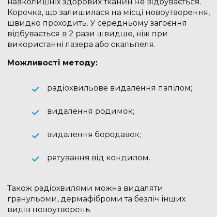
навколишніх здорових тканин не відбувається.
Корочка, що залишилася на місці новоутворення,
швидко проходить. У середньому загоєння
відбувається в 2 рази швидше, ніж при
використанні лазера або скальпеля.
Можливості методу:
радіохвильове видалення папілом;
видалення родимок;
видалення бородавок;
рятування від кондилом.
Також радіохвилями можна видаляти
гранульоми, дермафіброми та безліч інших
видів новоутворень.