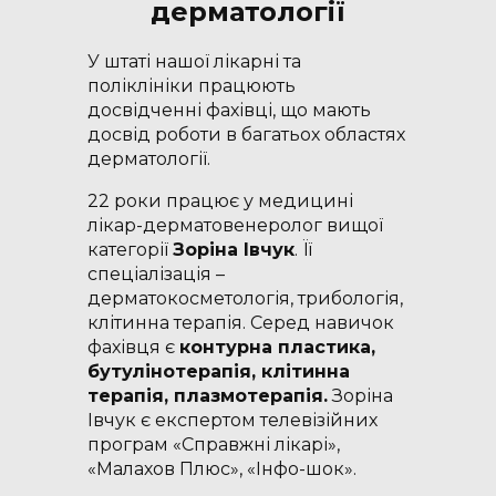
дерматології
У штаті нашої лікарні та
поліклініки працюють
досвідченні фахівці, що мають
досвід роботи в багатьох областях
дерматології.
22 роки працює у медицині
лікар-дерматовенеролог вищої
категорії
Зоріна Івчук
. Її
спеціалізація –
дерматокосметологія, трибологія,
клітинна терапія. Серед навичок
фахівця є
контурна пластика,
бутулінотерапія, клітинна
терапія, плазмотерапія.
Зоріна
Івчук є експертом телевізійних
програм «Справжні лікарі»,
«Малахов Плюс», «Інфо-шок».