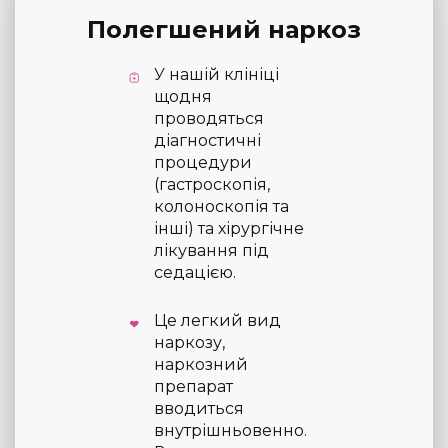
Полегшений наркоз
У нашій клініці
щодня
проводяться
діагностичні
процедури
(гастроскопія,
колоноскопія та
інші) та хірургічне
лікування під
седацією.
Це легкий вид
наркозу,
наркозний
препарат
вводиться
внутрішньовенно.