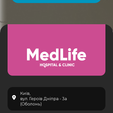
FaLang translation system by Faboba
Київ,
вул. Героїв Дніпра - 3а
(Оболонь)