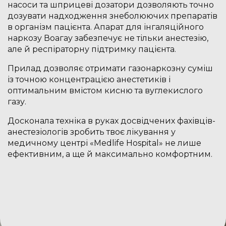
насоси та шприцеві дозатори дозволяють точно
дозувати надходження знеболюючих препаратів
в організм пацієнта. Апарат для інгаляційного
наркозу Воагау забезпечує не тільки анестезію,
але й респіраторну підтримку пацієнта.
Прилад дозволяє отримати газонаркозну суміш
із точною концентрацією анестетиків і
оптимальним вмістом кисню та вуглекислого
газу.
Досконала техніка в руках досвідчених фахівців-
анестезіологів зробить твоє лікування у
медичному центрі «Medlife Hospital» не лише
ефективним, а ще й максимально комфортним.