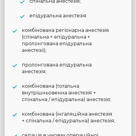
спінальна анестезія;
епідуральна анестезія
комбінована регіонарна анестезія
(спінальна + епідуральна +
пролонгована епідуральна
анестезії);
пролонгована епідуральна
анестезія;
комбінована (тотальна
внутрішньовенна анестезія +
спінальна / епідуральна) анестезія;
комбінована (інгаляційна анестезія
+ спінальна / епідуральна) анестезія;
седація в умовах операційної;