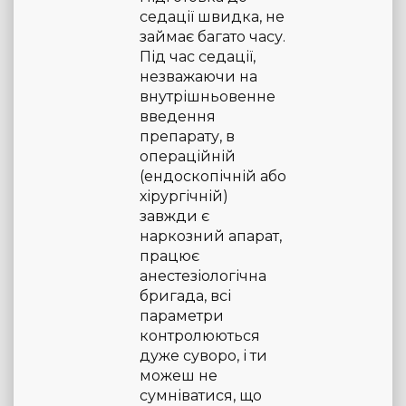
седації швидка, не
займає багато часу.
Під час седації,
незважаючи на
внутрішньовенне
введення
препарату, в
операційній
(ендоскопічній або
хірургічній)
завжди є
наркозний апарат,
працює
анестезіологічна
бригада, всі
параметри
контролюються
дуже суворо, і ти
можеш не
сумніватися, що