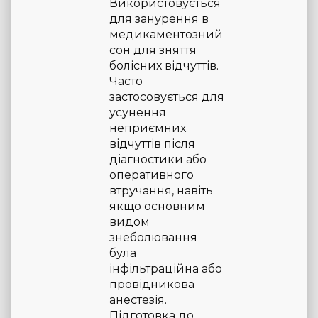
Використовується
для занурення в
медикаментозний
сон для зняття
болісних відчуттів.
Часто
застосовується для
усунення
неприємних
відчуттів після
діагностики або
оперативного
втручання, навіть
якщо основним
видом
знеболювання
була
інфільтраційна або
провідникова
анестезія.
Підготовка до