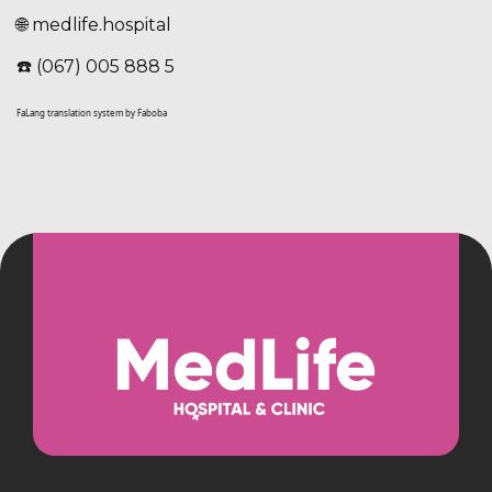
🌐 medlife.hospital
☎️ (067) 005 888 5
FaLang translation system by Faboba