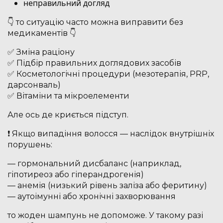
неправильний догляд
👇 то ситуацію часто можна виправити без
медикаментів 👇
✅ Зміна раціону
✅ Підбір правильних доглядових засобів
✅ Косметологічні процедури (мезотерапія, PRP,
дарсонваль)
✅ Вітаміни та мікроелементи
Але ось де криється підступ.
❗️ Якщо випадіння волосся — наслідок внутрішніх
порушень:
— гормональний дисбаланс (наприклад,
гіпотиреоз або гіперандрогенія)
— анемія (низький рівень заліза або феритину)
— аутоімунні або хронічні захворювання
то жоден шампунь не допоможе. У такому разі