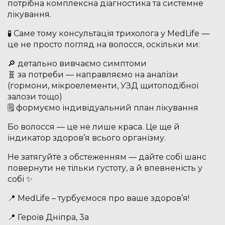
потрібна комплексна діагностика та системне
лікування.
🧪 Саме тому консультація трихолога у MedLife —
це не просто погляд на волосся, оскільки ми:
🔎 детально вивчаємо симптоми
🧬 за потреби — направляємо на аналізи
(гормони, мікроелементи, УЗД щитоподібної
залози тощо)
🗒 формуємо індивідуальний план лікування
Бо волосся — це не лише краса. Це ще й
індикатор здоров’я всього організму.
Не затягуйте з обстеженням — дайте собі шанс
повернути не тільки густоту, а й впевненість у
собі ✨
📍 MedLife – турбуємося про ваше здоров’я!
📍 Героїв Дніпра, 3а