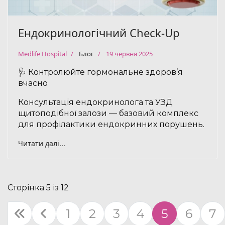
Ендокринологічний Check-Up
Medlife Hospital
Блог
19 червня 2025
🩺 Контролюйте гормональне здоров’я
вчасно
Консультація ендокринолога та УЗД
щитоподібної залози — базовий комплекс
для профілактики ендокринних порушень.
Читати далі...
Сторінка 5 із 12
1
2
3
4
5
6
7