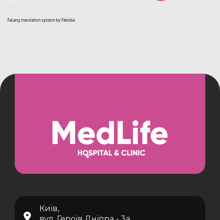
FaLang translation system by Faboba
Київ,
вул. Героїв Дніпра - 3а