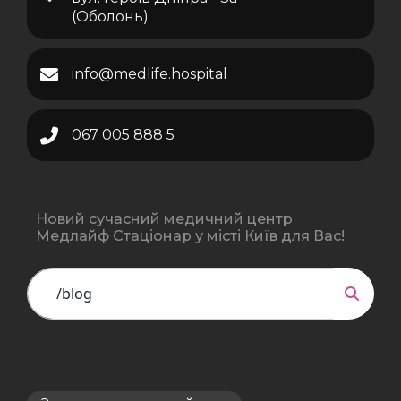
(Оболонь)
info@medlife.hospital
067 005 888 5
Новий сучасний медичний центр
Медлайф Стаціонар у місті Київ для Вас!