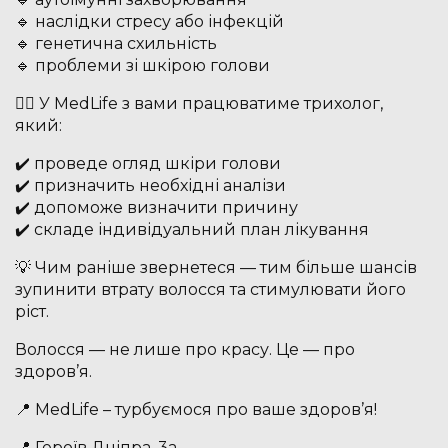
🔹 наслідки стресу або інфекцій
🔹 генетична схильність
🔹 проблеми зі шкірою голови
👩‍⚕️ У MedLife з вами працюватиме трихолог,
який:
✔️ проведе огляд шкіри голови
✔️ призначить необхідні аналізи
✔️ допоможе визначити причину
✔️ складе індивідуальний план лікування
💡 Чим раніше звернетеся — тим більше шансів
зупинити втрату волосся та стимулювати його
ріст.
Волосся — не лише про красу. Це — про
здоров’я.
📍 MedLife – турбуємося про ваше здоров’я!
📍 Героїв Дніпра, 3а