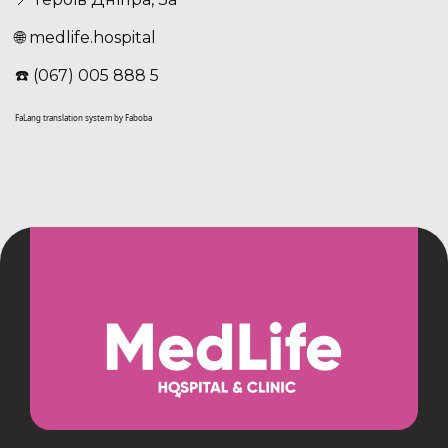
🌐 medlife.hospital
☎️ (067) 005 888 5
FaLang translation system by Faboba