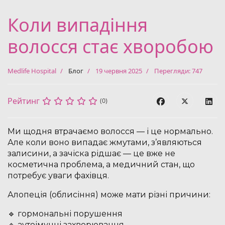
Коли випадіння
волосся стає хворобою
Medlife Hospital
Блог
19 червня 2025
Перегляди: 747
Рейтинг
(0)
Ми щодня втрачаємо волосся — і це нормально.
Але коли воно випадає жмутами, з’являються
залисини, а зачіска рідшає — це вже не
косметична проблема, а медичний стан, що
потребує уваги фахівця.
Алопеція (облисіння) може мати різні причини:
🔹 гормональні порушення
🔹 аутоімунні захворювання