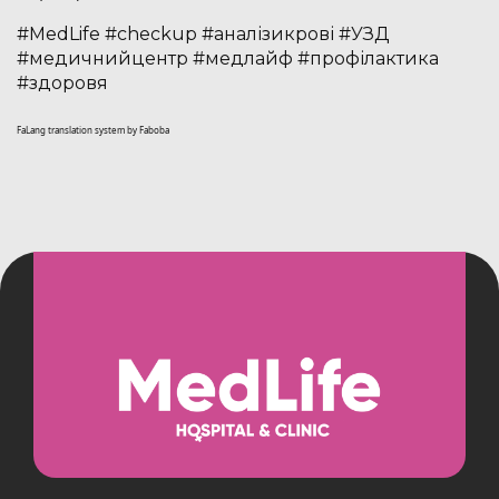
#MedLife #checkup #аналізикрові #УЗД
#медичнийцентр #медлайф #профілактика
#здоровя
FaLang translation system by Faboba