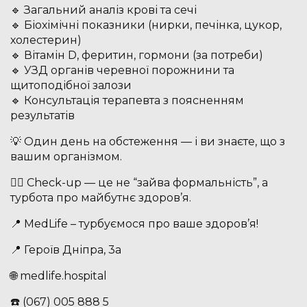
🔹 Загальний аналіз крові та сечі
🔹 Біохімічні показники (нирки, печінка, цукор,
холестерин)
🔹 Вітамін D, феритин, гормони (за потреби)
🔹 УЗД органів черевної порожнини та
щитоподібної залози
🔹 Консультація терапевта з поясненням
результатів
💡 Один день на обстеження — і ви знаєте, що з
вашим організмом.
🧑‍⚕️ Check-up — це не “зайва формальність”, а
турбота про майбутнє здоров’я.
📍 MedLife – турбуємося про ваше здоров’я!
📍 Героїв Дніпра, 3а
🌐 medlife.hospital
☎️ (067) 005 888 5