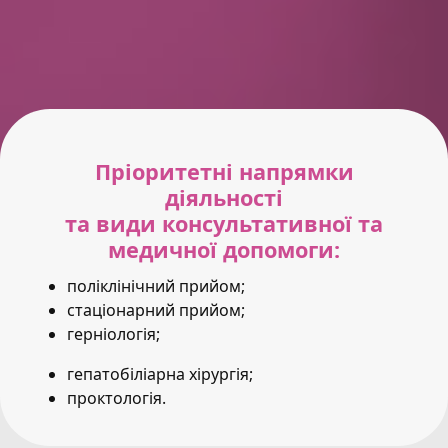
Пріоритетні напрямки
діяльності
та види консультативної та
медичної допомоги:
поліклінічний прийом;
стаціонарний прийом;
герніологія;
гепатобіліарна хірургія;
проктологія.