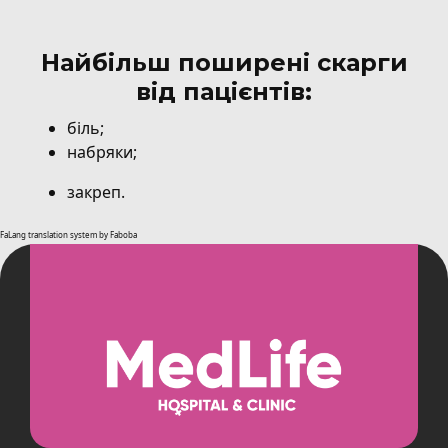
Найбільш поширені скарги
від пацієнтів:
біль;
набряки;
закреп.
FaLang translation system by Faboba