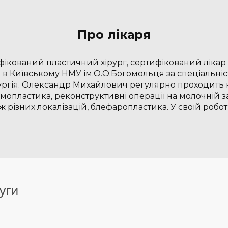
Про лікаря
кований пластичний хірург, сертифікований лікар 
ся в Київському НМУ ім.О.О.Богомольця за спеціальні
ірургія. Олександр Михайлович регулярно проходить 
опластика, реконструктивні операції на молочній зало
 різних локалізацій, блефаропластика. У своїй робо
уги