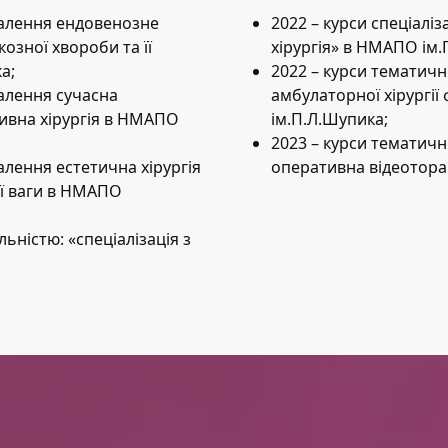
налення ендовенозне
2022 – курси спеціаліз
озної хвороби та її
хірургія» в НМАПО ім.
а;
2022 – курси тематич
алення сучасна
амбулаторної хірургії
ивна хірургія в НМАПО
ім.П.Л.Шупика;
2023 – курси тематич
алення естетична хірургія
оперативна відеотора
ої ваги в НМАПО
альністю: «спеціалізація з