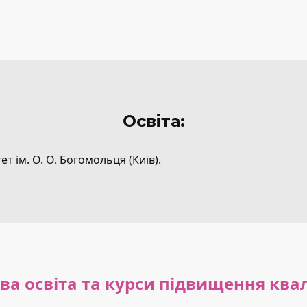
Освіта:
 ім. О. О. Богомольця (Київ).
а освіта та курси підвищення квал