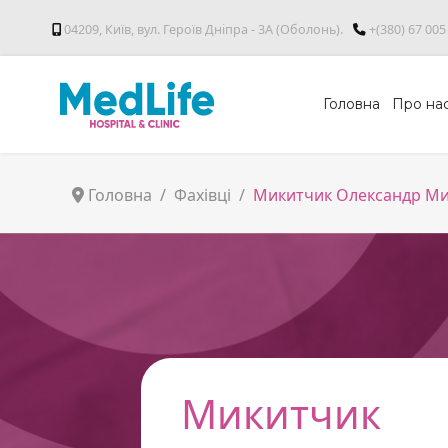
04209, Київ, вул. Героїв Дніпра - 3А (Оболонь).
+(380) 67 005
Головна
Про на
Головна
Фахівці
Микитчик Олександр М
Микитчик