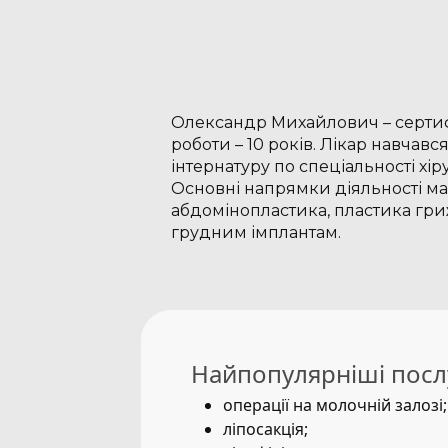
Олександр Михайлович – сертифі
роботи – 10 років. Лікар навчав
інтернатуру по спеціальності х
Основні напрямки діяльності мам
абдомінопластика, пластика гриж
грудним імплантам.
Найпопулярніші посл
операції на молочній залозі;
ліпосакція;