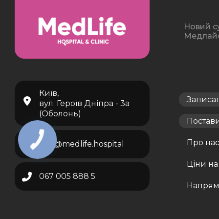
Новий с
Медлайф 
Київ,
Записа
вул. Героїв Дніпра - 3а
(Оболонь)
Постав
Про на
info@medlife.hospital
Ціни на
067 005 888 5
Напрям