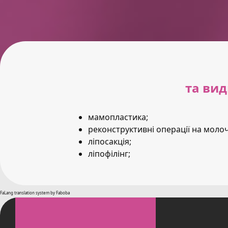
та вид
мамопластика;
реконструктивні операції на молоч
ліпосакція;
ліпофілінг;
FaLang translation system by Faboba