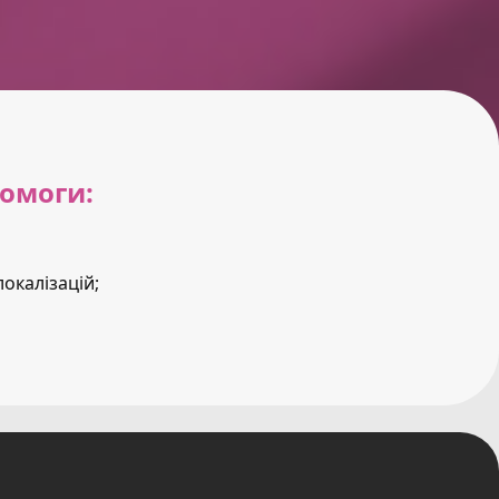
помоги:
локалізацій;