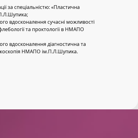
ації за спеціальністю: «Пластична
П.Л.Шупика;
ного вдосконалення сучасні можливості
 флебології та проктології в НМАПО
ного вдосконалення діагностична та
коскопія НМАПО ім.П.Л.Шупика.