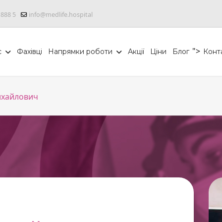
 888 5
info@medlife.hospital
">
с
Фахівці
Напрямки роботи
Акції
Ціни
Блог
Конт
ихайлович