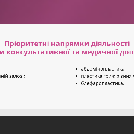
Пріоритетні напрямки діяльності
и консультативної та медичної до
абдомінопластика;
ній залозі;
пластика гриж різних 
блефаропластика.