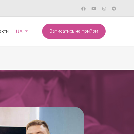
Оберіть свою мову
UA
акти
Записатись на прийом