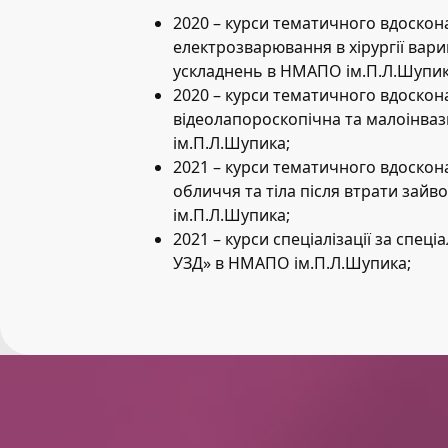
2020 – курси тематичного вдоско
електрозварювання в хірургії варик
ускладнень в НМАПО ім.П.Л.Шупик
2020 – курси тематичного вдоскон
відеолапороскопічна та малоінваз
ім.П.Л.Шупика;
2021 – курси тематичного вдоскон
обличчя та тіла після втрати зайв
ім.П.Л.Шупика;
2021 – курси спеціалізації за спеці
УЗД» в НМАПО ім.П.Л.Шупика;