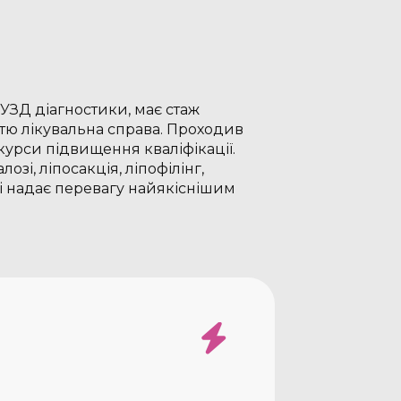
УЗД діагностики, має стаж
стю лікувальна справа. Проходив
курси підвищення кваліфікації.
зі, ліпосакція, ліпофілінг,
ті надає перевагу найякіснішим