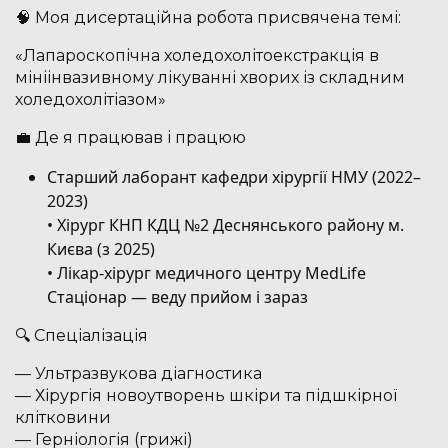
🧠 Моя дисертаційна робота присвячена темі:
«Лапароскопічна холедохолітоекстракція в
мініінвазивному лікуванні хворих із складним
холедохолітіазом»
💼 Де я працював і працюю
Старший лаборант кафедри хірургії НМУ (2022–
2023)
• Хірург КНП КДЦ №2 Деснянського району м.
Києва (з 2025)
• Лікар-хірург медичного центру MedLife
Стаціонар — веду прийом і зараз
🔍 Спеціалізація
— Ультразвукова діагностика
— Хірургія новоутворень шкіри та підшкірної
клітковини
— Герніологія (грижі)