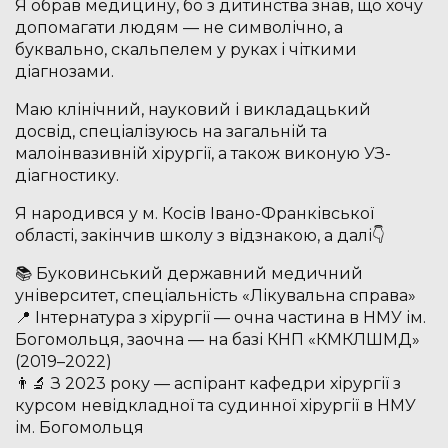
Я обрав медицину, бо з дитинства знав, що хочу
допомагати людям — не символічно, а
буквально, скальпелем у руках і чіткими
діагнозами.
Маю клінічний, науковий і викладацький
досвід, спеціалізуюсь на загальній та
малоінвазивній хірургії, а також виконую УЗ-
діагностику.
Я народився у м. Косів Івано-Франківської
області, закінчив школу з відзнакою, а далі👇
📚 Буковинський державний медичний
університет, спеціальність «Лікувальна справа»
📍 Інтернатура з хірургії — очна частина в НМУ ім.
Богомольця, заочна — на базі КНП «КМКЛШМД»
(2019–2022)
👨‍🔬 З 2023 року — аспірант кафедри хірургії з
курсом невідкладної та судинної хірургії в НМУ
ім. Богомольця