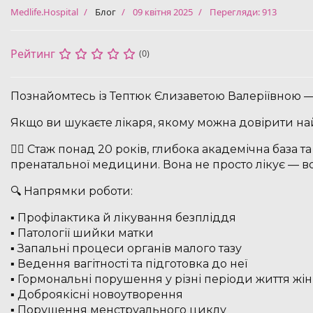
Medlife.Hospital
Блог
09 квітня 2025
Перегляди: 913
Рейтинг
(0)
Познайомтесь із Тептюк Єлизаветою Валеріївною — 
Якщо ви шукаєте лікаря, якому можна довірити най
👩‍⚕️ Стаж понад 20 років, глибока академічна база 
пренатальної медицини. Вона не просто лікує — во
🔍 Напрямки роботи:
▪️ Профілактика й лікування безпліддя
▪️ Патології шийки матки
▪️ Запальні процеси органів малого тазу
▪️ Ведення вагітності та підготовка до неї
▪️ Гормональні порушення у різні періоди життя жі
▪️ Доброякісні новоутворення
▪️ Порушення менструального циклу