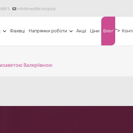
 888 5
info@medlife.hospital
">
с
Фахівці
Напрямки роботи
Акції
Ціни
Блог
Конт
лизаветою Валеріївною