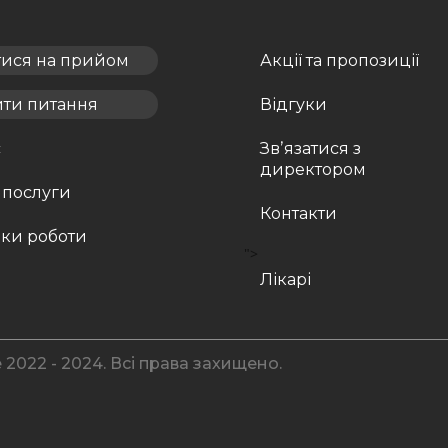
тися на прийом
Акції та пропозиції
ити питання
Відгуки
с
Звʼязатися з
директором
 послуги
Контакти
ки роботи
">
Лікарі
 2022 - 2024. Всі права захищено.