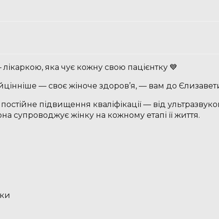
лікаркою, яка чує кожну свою пацієнтку 💙
цінніше — своє жіноче здоров’я, — вам до Єлизавети
та постійне підвищення кваліфікації — від ультразвуко
на супроводжує жінку на кожному етапі її життя.
нки