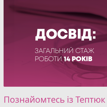
Познайомтесь із Тептюк