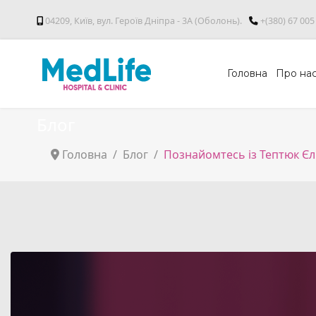
04209, Київ, вул. Героїв Дніпра - 3А (Оболонь).
+(380) 67 005
Головна
Про на
Блог
Головна
Блог
Познайомтесь із Тептюк Є