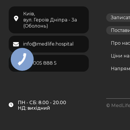
Київ,
Записа
вул. Героїв Дніпра - 3а
(Оболонь)
Постав
Про на
info@medlife.hospital
Ціни на
067 005 888 5
Напрям
ПН - СБ: 8.00 - 20.00
© MedLife
НД: вихідний