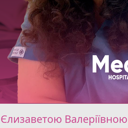
 Єлизаветою Валеріївною