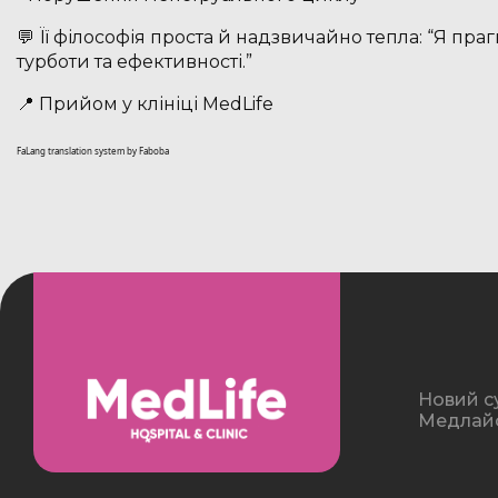
💬 Її філософія проста й надзвичайно тепла: “Я п
турботи та ефективності.”
📍 Прийом у клініці MedLife
FaLang translation system by Faboba
Новий с
Медлайф 