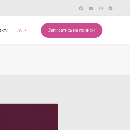
Оберіть свою мову
UA
акти
Записатись на прийом