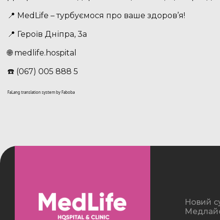
📍 MedLife – турбуємося про ваше здоров’я!
📍 Героїв Дніпра, 3а
🌐 medlife.hospital
☎️ (067) 005 888 5
FaLang translation system by Faboba
Новий с
Медлайф 