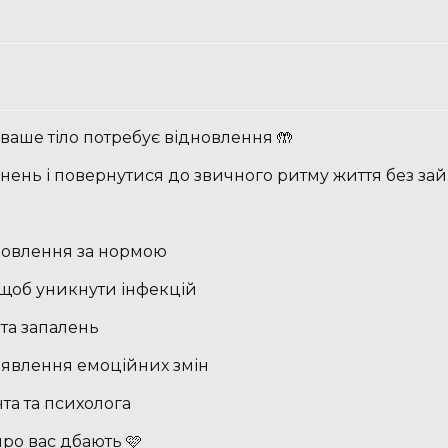
аше тіло потребує відновлення 🤲
нь і повернутися до звичного ритму життя без зай
дновлення за нормою
 щоб уникнути інфекцій
 та запалень
иявлення емоційних змін
нта та психолога
про вас дбають 🩷