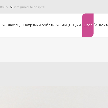
 888 5
info@medlife.hospital
">
с
Фахівці
Напрямки роботи
Акції
Ціни
Блог
Конт