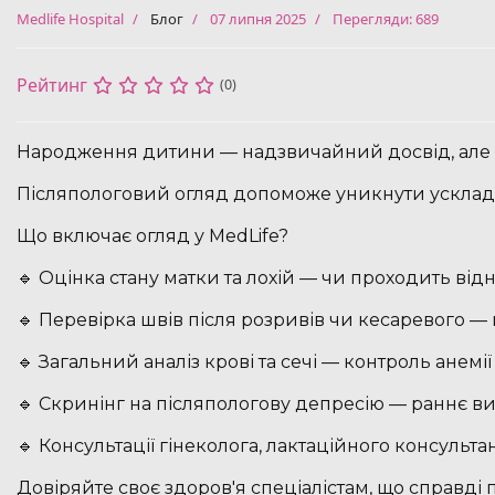
Medlife Hospital
Блог
07 липня 2025
Перегляди: 689
Рейтинг
(0)
Народження дитини — надзвичайний досвід, але в
Післяпологовий огляд допоможе уникнути ускладне
Що включає огляд у MedLife?
🔹 Оцінка стану матки та лохій — чи проходить ві
🔹 Перевірка швів після розривів чи кесаревого —
🔹 Загальний аналіз крові та сечі — контроль анемії
🔹 Скринінг на післяпологову депресію — раннє в
🔹 Консультації гінеколога, лактаційного консульта
Довіряйте своє здоров'я спеціалістам, що справді 