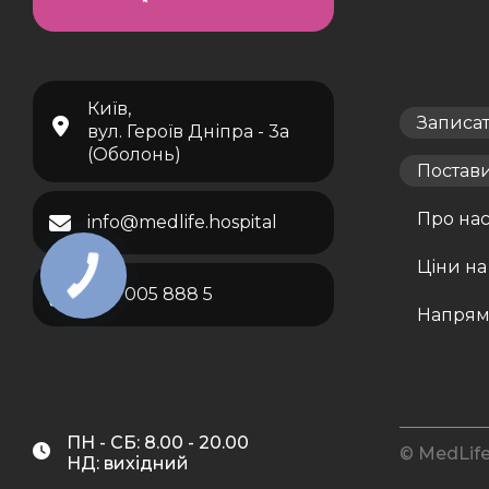
Київ,
Записа
вул. Героїв Дніпра - 3а
(Оболонь)
Постав
Про на
info@medlife.hospital
Ціни на
067 005 888 5
Напрям
ПН - СБ: 8.00 - 20.00
© MedLife
НД: вихідний