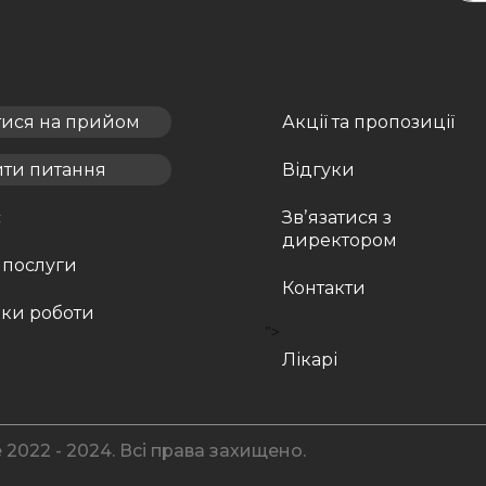
тися на прийом
Акції та пропозиції
ити питання
Відгуки
с
Звʼязатися з
директором
 послуги
Контакти
ки роботи
">
Лікарі
 2022 - 2024. Всі права захищено.