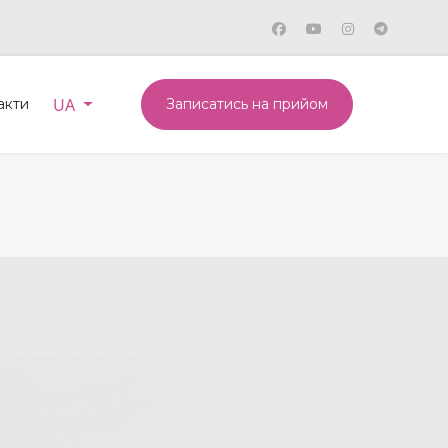
Оберіть свою мову
UA
акти
Записатись на прийом