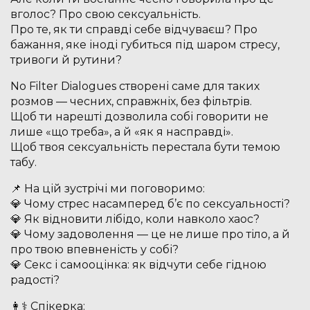
вголос? Про свою сексуальність.
Про те, як ти справді себе відчуваєш? Про
бажання, яке іноді губиться під шаром стресу,
тривоги й рутини?
No Filter Dialogues створені саме для таких
розмов — чесних, справжніх, без фільтрів.
Щоб ти нарешті дозволила собі говорити не
лише «що треба», а й «як я насправді».
Щоб твоя сексуальність перестала бути темою
табу.
📌 На цій зустрічі ми поговоримо:
💎 Чому стрес насамперед б’є по сексуальності?
💎 Як відновити лібідо, коли навколо хаос?
💎 Чому задоволення — це не лише про тіло, а й
про твою впевненість у собі?
💎 Секс і самооцінка: як відчути себе гідною
радості?
👩⚕️ Спікерка: