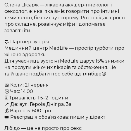
Олена Цісарж — лікарка акушер-гінеколог і
сексолог, жінка, яка вміє говорити про інтимні
теми легко, без тиску і сорому. Розповідає просто
про складне, розвінчує міфи і допомагає
завагітніти.
🤝 Партнер зустрічі:
Медичний центр MedLife — простір турботи про
жіноче здоров’я.
Для учасниць зустрічі MedLife дарує 15% знижки
на послуги жіночих лікарів та обстеження. Це
твій шанс подбати про себе ще глибше😉
📅 Коли: 21 червня
🕒 Час: 14:00
⏳ Тривалість: 1,5–2 години
📍 Де: вул. Героїв Дніпра, 3а
💰 Вартість: 600 грн
🎟 Реєстрація обов’язкова: пиши у дірект
Лібідо — це не просто про секс.