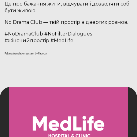
Це про бажання жити, відчувати і дозволяти собі
бути живою.
No Drama Club — твій простір відвертих розмов.
#NoDramaClub #NoFilterDialogues
#жіночийпростір #MedLife
FaLang translation system by Faboba