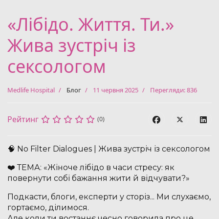
«Лібідо. Життя. Ти.»
Жива зустріч із
сексологом
Medlife Hospital
Блог
11 червня 2025
Перегляди: 836
Рейтинг
(0)
🧠 No Filter Dialogues | Жива зустріч із сексологом
❤️ ТЕМА: «Жіноче лібідо в часи стресу: як
повернути собі бажання жити й відчувати?»
Подкасти, блоги, експерти у сторіз... Ми слухаємо,
гортаємо, ділимося.
Але коли ти востаннє чесно говорила про це