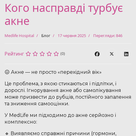
Кого насправді турбує
акне
Medlife Hospital
Блог
17 червня 2025
Перегляди: 846
Рейтинг
(0)
😖 Акне — не просто «перехідний вік»
Це проблема, з якою стикаються і підлітки, і
дорослі. Ігнорування акне або самолікування
може призвести до рубців, постійного запалення
та зниження самооцінки.
У MedLife ми підходимо до акне серйозно і
комплексно:
🔹 Виявляємо справжні причини (гормони,