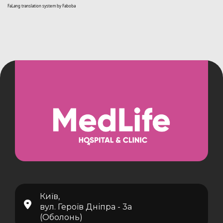
FaLang translation system by Faboba
Київ,
вул. Героїв Дніпра - 3а
(Оболонь)