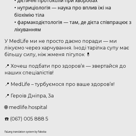
• дієтичні протоколи при хворобах
• нутриціологія — наука про вплив їжі на
біохімію тіла
• фармакодієтологія — там, де дієта співпрацює з
лікуванням
У MedLife ми не просто даємо поради — ми
лікуємо через харчування. Іноді тарілка супу має
більшу силу, ніж жменя пігулок 💊
📍 Хочеш подбати про здоров’я — звертайся до
наших спеціалістів!
📍 MedLife – турбуємося про ваше здоров’я!
📍 Героїв Дніпра, 3а
🌐 medlife.hospital
☎️ (067) 005 888 5
FaLang translation system by Faboba