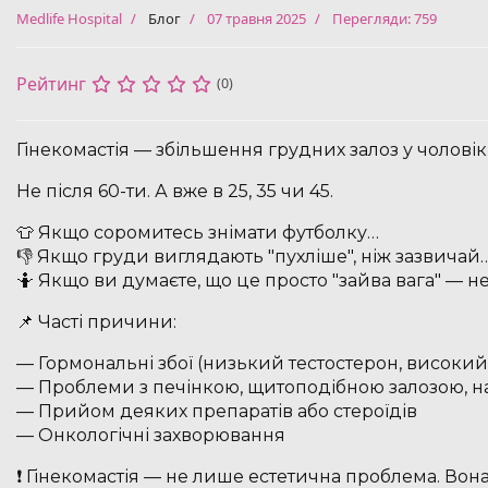
Medlife Hospital
Блог
07 травня 2025
Перегляди: 759
Рейтинг
(0)
Гінекомастія — збільшення грудних залоз у чоловікі
Не після 60-ти. А вже в 25, 35 чи 45.
👕 Якщо соромитесь знімати футболку…
👎 Якщо груди виглядають "пухліше", ніж зазвичай
🤷 Якщо ви думаєте, що це просто "зайва вага" — н
📌 Часті причини:
— Гормональні збої (низький тестостерон, високий
— Проблеми з печінкою, щитоподібною залозою,
— Прийом деяких препаратів або стероїдів
— Онкологічні захворювання
❗️ Гінекомастія — не лише естетична проблема. В