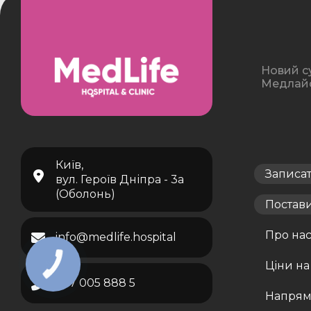
Новий с
Медлайф 
Київ,
Записа
вул. Героїв Дніпра - 3а
(Оболонь)
Постав
Про на
info@medlife.hospital
Ціни на
067 005 888 5
Напрям