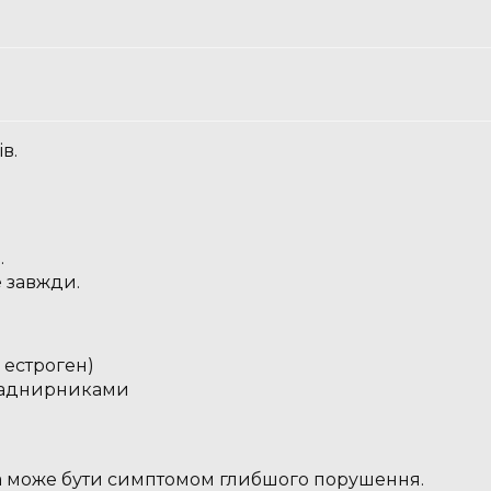
в.
…
е завжди.
 естроген)
 наднирниками
она може бути симптомом глибшого порушення.