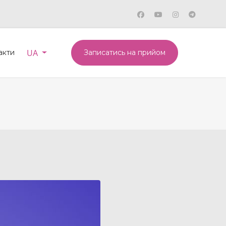
Оберіть свою мову
UA
акти
Записатись на прийом