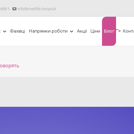
 888 5
info@medlife.hospital
">
с
Фахівці
Напрямки роботи
Акції
Ціни
Блог
Конт
говорять