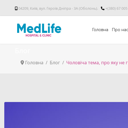
04209, Київ, вул. Героїв Дніпра - 3А (Оболонь).
+(380) 67 005
Головна
Про на
Блог
Головна
Блог
Чоловіча тeмa, про яку не 