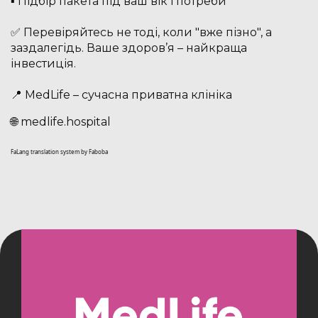
▪️ Підбір пакета під ваш вік і потреби
⠀
✅ Перевіряйтесь не тоді, коли "вже пізно", а
заздалегідь. Ваше здоров’я – найкраща
інвестиція.
⠀
📍 MedLife – сучасна приватна клініка
🌐 medlife.hospital
FaLang translation system by Faboba