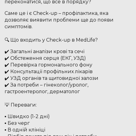
переконатися, що все в порядку?
Саме це і є Check-up – профілактика, яка
дозволяє виявити проблеми ще до появи
симптомів.
⠀
🔍 Що входить у Check-up в MedLife?
✔️ Загальні аналізи крові та сечі
✔️ Обстеження серця (ЕКГ, УЗД)
✔️ Перевірка гормонального фону
✔️ Консультації профільних лікарів
✔️ УЗД органів та щитовидної залози
✔️ За потреби – гінеколог/уролог,
гастроентеролог, дерматолог
⠀
💡 Переваги:
▪️ Швидко (1-2 дні)
▪️ Без черг
▪️ В одній клініці