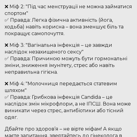
❌ Міф 2: "Під час менструації не можна займатися
спортом"
✅ Правда: Легка фізична активність (йога,
ходьба) навіть корисна – вона зменшує біль та
покращує самопочуття.
❌ Міф 3: "Вагінальна інфекція – це завжди
наслідок незахищеного сексу"
✅ Правда: Причиною можуть бути гормональні
зміни, зниження імунітету, стрес або навіть
неправильна гігієна.
❌ Міф 4: "Молочниця передається статевим
шляхом"
✅ Правда: Грибкова інфекція Candida – це
наслідок змін мікрофлори, а не ІПСШ. Вона може
виникати через стрес, антибіотики або тісний
одяг.
Дбайте про здоров’я – не вірте міфам! А якщо
маєте запитання, звертайтесь до гінеколога в