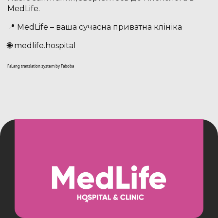
MedLife.
📍 MedLife – ваша сучасна приватна клініка
🌐 medlife.hospital
FaLang translation system by Faboba