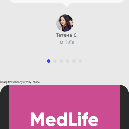
Тетяна С.
м.Київ
FaLang translation system by Faboba