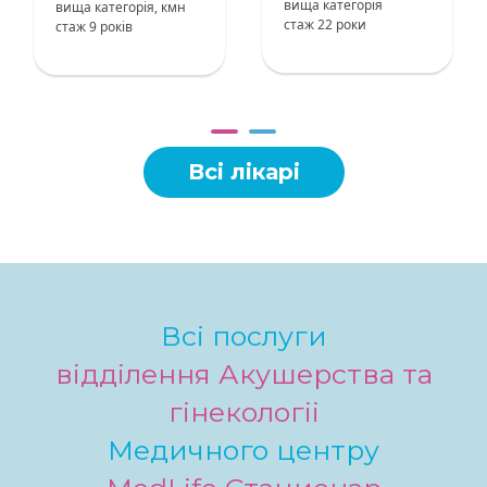
вища категорія
вища категорія, кмн
стаж 22 роки
стаж 9 років
Всі лікарі
Всі послуги
відділення Акушерства та
гінекологіі
Медичного центру