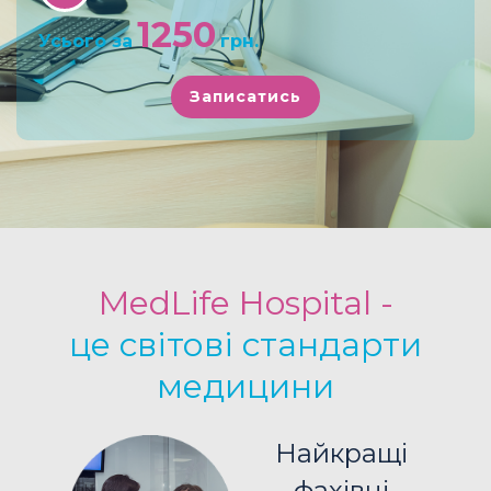
1250
Усього за
грн.
Записатись
MedLife Hospital -
це світові стандарти
медицини
Найкращі
фахівці