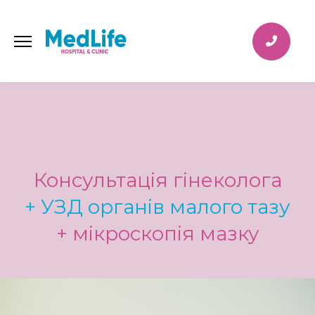
Консультація гінеколога
+ УЗД органів малого тазу
+ мікроскопія мазку