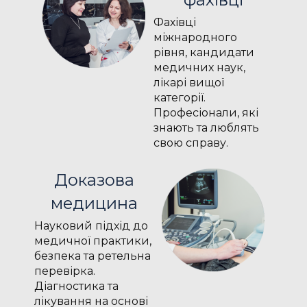
Фахівці
міжнародного
рівня, кандидати
медичних наук,
лікарі вищої
категорії.
Професіонали, які
знають та люблять
свою справу.
Доказова
медицина
Науковий підхід до
медичної практики,
безпека та ретельна
перевірка.
Діагностика та
лікування на основі