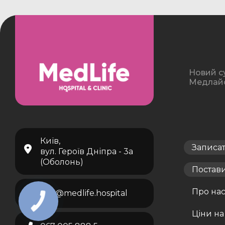
Новий с
Медлайф 
Київ,
Записа
вул. Героїв Дніпра - 3а
(Оболонь)
Постав
Про на
info@medlife.hospital
Ціни на