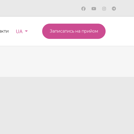
Оберіть свою мову
UA
акти
Записатись на прийом