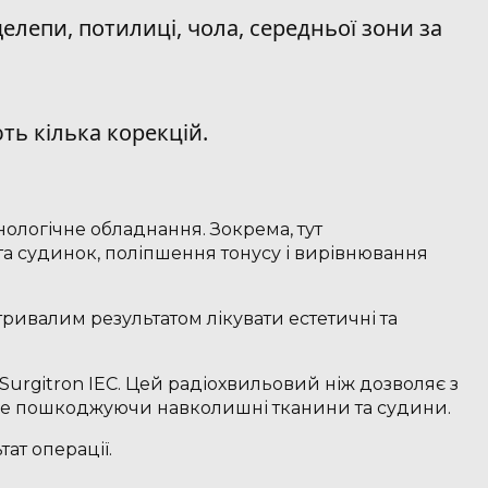
лепи, потилиці, чола, середньої зони за
ють кілька корекцій.
хнологічне обладнання. Зокрема, тут
а судинок, поліпшення тонусу і вирівнювання
тривалим результатом лікувати естетичні та
 Surgitron IEC. Цей радіохвильовий ніж дозволяє з
 не пошкоджуючи навколишні тканини та судини.
ат операції.