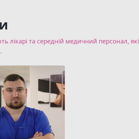
ти
ють лікарі та середній медичний персонал, як
.