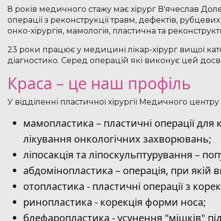
8 років медичного стажу має хірург В'ячеслав Дол
операції з реконструкції травм, дефектів, рубцевих
онко-хірургія, мамологія, пластична та реконструкт
23 роки працює у медицині лікар-хірург вищої кате
діагностико. Серед операцій які виконує цей досв
Краса – це наш профіль
У відділенні пластичної хірургії Медичного центру
мамопластика – пластичні операції для к
лікування онкологічних захворювань;
ліпосакція та ліпоскульптурування – поп
абдомінопластика – операція, при якій
отопластика - пластичні операції з корек
ринопластика - корекція форми носа;
блефаропластика - усунення "мішків" під