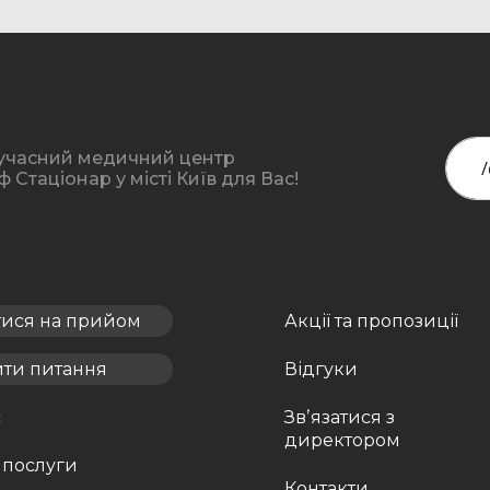
учасний медичний центр
Стаціонар у місті Київ для Вас!
тися на прийом
Акції та пропозиції
ити питання
Відгуки
с
Звʼязатися з
директором
 послуги
Контакти