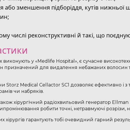
 або зменшення підборіддя, кутів нижньої ще
ин;
 тому числі реконструктивні й такі, що поєдну
астики
х виконують у «Medlife Hospital», є сучасне високоте
Він призначений для видалення небажаних волосин т
Storz Medical Cellactor SC1 дозволяє ефективно і з 
амів чи набряків.
 є також хірургічний радіохвильовий генератор Ellman
ипромінювання робити точні, нетравмуючі розрізи,
х хірургів гарантують тобі очевидний гарний результ