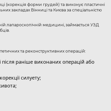
иці (корекція форми грудей) та виконує пластичні
льних закладах Вінниці та Києва за спеціальністю
ивній лапароскопічній медицині, займається УЗД
бців.
естетичних та реконструктивних операцій:
лі після раніше виконаних операцій або
корекції силуету;
живота;