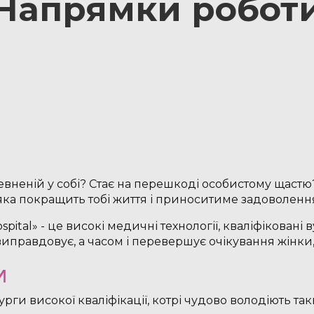
Напрямки робот
певненій у собі? Стає на перешкоді особистому щастю
 яка покращить тобі життя і приноситиме задоволення
pital» - це високі медичні технології, кваліфіковані 
виправдовує, а часом і перевершує очікування жінки,
и
урги високої кваліфікації, котрі чудово володіють т