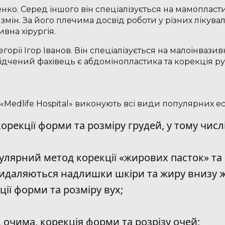
енко. Серед іншого він спеціалізується на мамопласт
 змін. За його плечима досвід роботи у різних лікува
ивна хірургія.
горії Ігор Іванов. Він спеціалізується на малоінваз
ідчений фахівець є абдомінопластика та корекція ру
 «Medlife Hospital» виконують всі види популярних 
орекції форми та розміру грудей, у тому чис
улярний метод корекції «жирових пасток» та 
 видаляються надлишки шкіри та жиру внизу 
ції форми та розміру вух;
 очима, корекція форми та розрізу очей;