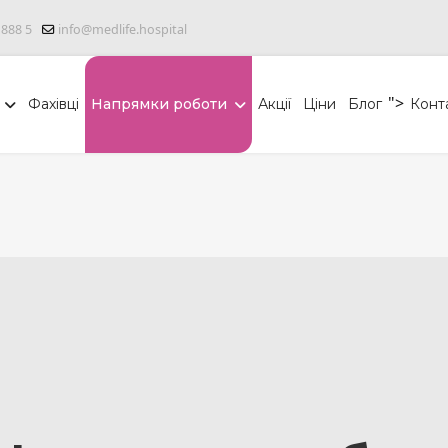
 888 5
info@medlife.hospital
">
Фахівці
Напрямки роботи
Акції
Ціни
Блог
Конт