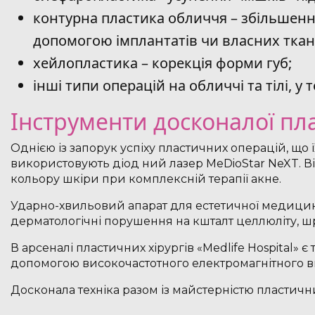
контурна пластика обличчя – збільшення
допомогою імплантатів чи власних ткан
хейлопластика – корекція форми губ;
інші типи операцій на обличчі та тілі, у
Інструменти досконалої пл
Однією із запорук успіху пластичних операцій, що ї
використовують діод ний лазер MeDioStar NeXT. 
кольору шкіри при комплексній терапії акне.
Ударно-хвильовий апарат для естетичної медицини 
дерматологічні порушення на кшталт целлюліту, шр
В арсеналі пластичних хірургів «Medlife Hospital»
допомогою високочастотного електромагнітного в
Досконала техніка разом із майстерністю пластични