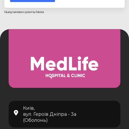
FaLang translation system by Faboba
Київ,
вул. Героїв Дніпра - 3а
(Оболонь)