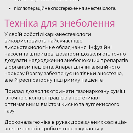
післяопераційне спостереження анестезіолога.
Техніка для знеболення
У своїй роботі лікарі-анестезіологи
використовують найсучасніше
високотехнологічне обладнання. Інфузійні
насоси та шприцеві дозатори дозволяють точно
дозувати надходження знеболюючих препаратів
в організм пацієнта. Апарат для інгаляційного
наркозу Воагау забезпечує не тільки анестезію,
але й респіраторну підтримку пацієнта.
Прилад дозволяє отримати газонаркозну суміш
із точною концентрацією анестетиків і
оптимальним вмістом кисню та вуглекислого
газу.
Досконала техніка в руках досвідчених фахівців-
анестезіологів зробить твоє лікування у