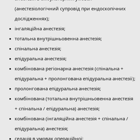
(анестезіологічний супровід при ендоскопічних
дослідженнях);
інгаляційна анестезія;
тотальна внутрішньовенна анестезія;
спінальна анестезія;
епідуральна анестезія;
комбінована регіонарна анестезія (спінальна +
епідуральна + пролонгована епідуральна анестезії);
пролонгована епідуральна анестезія;
комбінована (тотальна внутрішньовенна анестезія
+ спінальна / епідуральна) анестезія;
комбінована (інгаляційна анестезія + спінальна /
епідуральна) анестезія;
седація в умовах операційної;