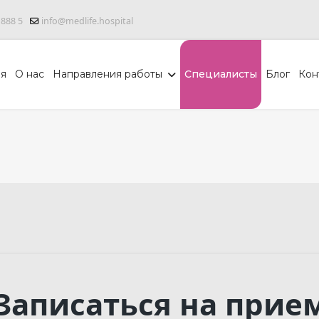
 888 5
info@medlife.hospital
ая
О нас
Направления работы
Специалисты
Блог
Кон
Записаться на прие