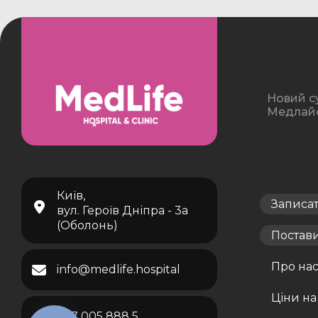
Новий с
Медлайф 
Київ,
Записа
вул. Героїв Дніпра - 3а
(Оболонь)
Постав
Про на
info@medlife.hospital
Ціни на
067 005 888 5