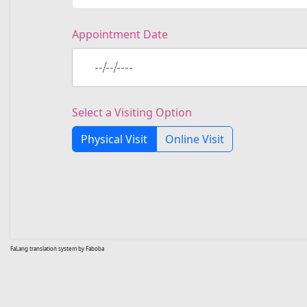
Appointment Date
Select a Visiting Option
Physical Visit
Online Visit
FaLang translation system by Faboba