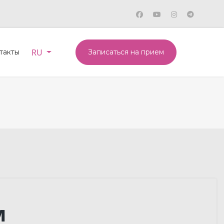
Выберите язык
RU
такты
Записаться на прием
м