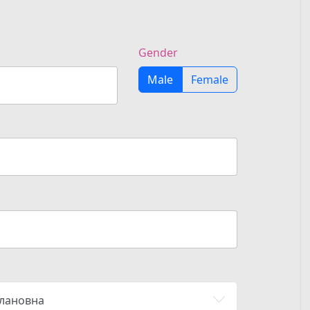
Gender
Male
Female