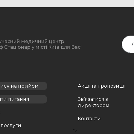
Поиск
учасний медичний центр
Стаціонар у місті Київ для Вас!
тися на прийом
Акції та пропозиції
ити питання
Звʼязатися з
директором
с
Контакти
 послуги
">